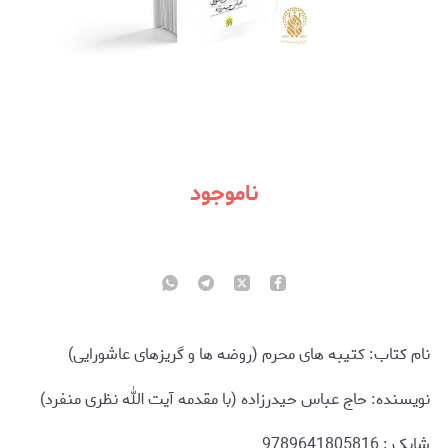
ناموجود
نام کتاب: کتیبه های محرم (روضه ها و گریزهای عاشورایی)
نویسنده: حاج عباس حیدرزاده (با مقدمه آیت الله نظری منفرد)
شابک : 9789641805816