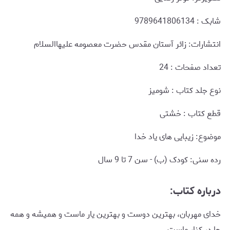
شابک : 9789641806134
انتشارات: زائر آستان مقدس حضرت معصومه علیهاالسلام
تعداد صفحات : 24
نوع جلد کتاب : شومیز
قطع کتاب : خشتی
موضوع: زیبایی های یاد خدا
رده سنی: کودک (ب) - سن 7 تا 9 سال
درباره کتاب:
خدای مهربان، بهترین دوست و بهترین یار ماست و همیشه و همه
جا در کنار ماست.