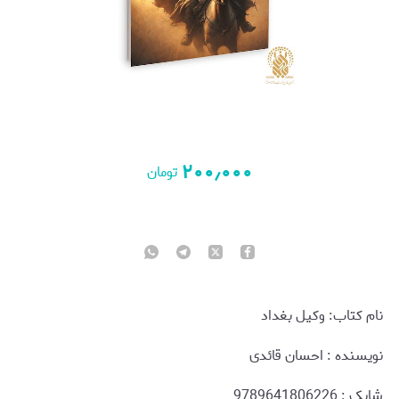
۲۰۰٫۰۰۰
تومان
نام کتاب: وکیل بغداد
نويسنده : احسان قائدی
شابک : 9789641806226