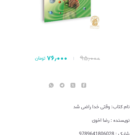
۷۶٫۰۰۰
۹۵٫۰۰۰
تومان
نام کتاب: وقتی خدا راضی شد
نويسنده : رضا اخوی
شابک : 9789641806028