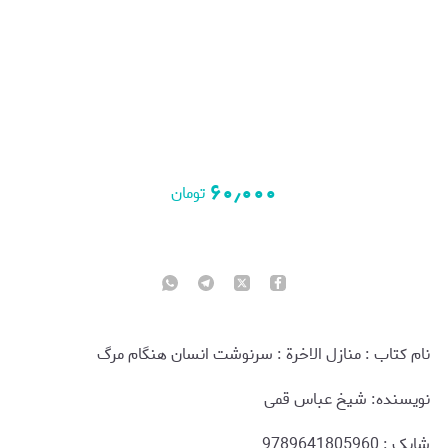
۶۰٫۰۰۰
تومان
نام کتاب : منازل الاخرة : سرنوشت انسان هنگام مرگ
نویسنده: شیخ عباس قمی
شابک : 9789641805960