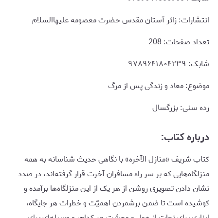
انتشارات: زائر آستان مقدس حضرت معصومه علیهاالسلام
تعداد صفحات: 208
شابک: ‫۹۷۸۹۶۴۱۸۰۴۲۳۹
موضوع: معاد و زندگی پس از مرگ
رده سنی: بزرگسال
درباره کتاب:
کتاب شریف «منازل الآخره» با نگاهی حدیث شناسانه به همه
منزلگاه‌هایی که بر سر راه مسافران آخرت قرار گرفته‌اند، در صدد
نشان دادن تصویری روشن از هر یک از این منزلگاه‌ها برآمده و
کوشیده است تا ضمن برشمردن اهمیّت و خطرات هر جایگاه،
ابزاری برای نجات از هول و وحشت هر کدام، و وسیله‌ای برای