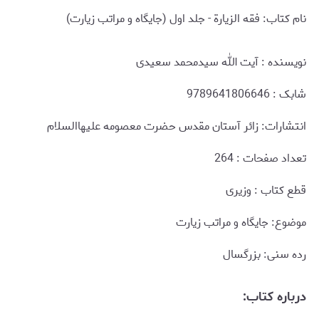
نام کتاب: فقه الزیارة - جلد اول (جایگاه و مراتب زیارت)
نويسنده : آیت الله سیدمحمد سعیدی
شابک : 9789641806646
انتشارات: زائر آستان مقدس حضرت معصومه علیهاالسلام
تعداد صفحات : 264
قطع کتاب : وزیری
موضوع: جایگاه و مراتب زیارت
رده سنی: بزرگسال
درباره کتاب: