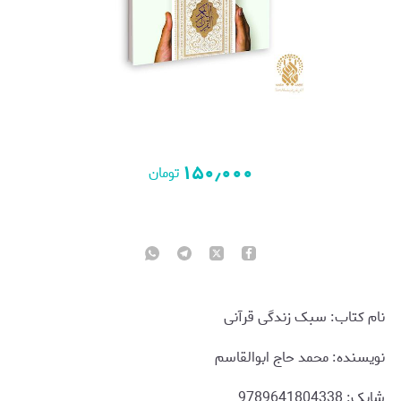
۱۵۰٫۰۰۰
تومان
نام کتاب: سبک زندگی قرآنی
نویسنده: محمد حاج ابوالقاسم
شابک: 9789641804338