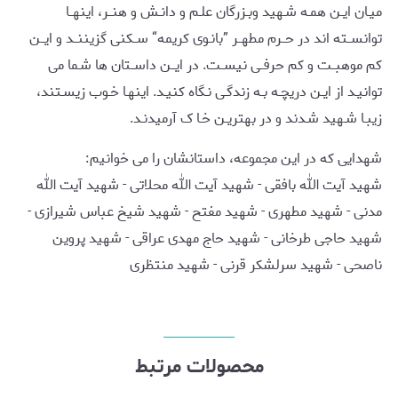
میـان ایـن همـه شـهید وبـزرگان علـم و دانـش و هنــر، اینهــا
توانســته اند در حــرم مطهــر ”بانـوی کریمه“ ســکنی گزیننــد و ایــن
کم موهبــت و کم حرفــی نیســت. در ایــن داســتان ها شـما می
توانیـد از ایـن دریچـه بـه زندگـی نـگاه کنیـد. اینهـا خـوب زیسـتند،
زیبـا شـهید شـدند و در بهتریـن خـا ک آرمیدنـد.
شهدایی که در این مجموعه، داستانشان را می خوانیم:
شهید آیت الله بافقی - شهید آیت الله محلاتی - شهید آیت الله
مدنی - شهید مطهری - شهید مفتح - شهید شیخ عباس شیرازی -
شهید حاجی طرخانی - شهید حاج مهدی عراقی - شهید پروین
ناصحی - شهید سرلشکر قرنی - شهید منتظری
محصولات مرتبط