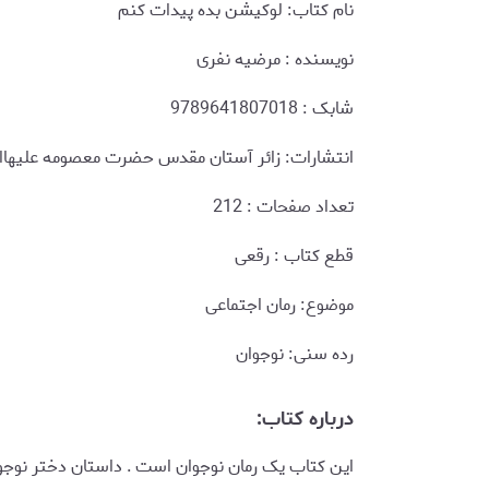
نام کتاب: لوکیشن بده پیدات کنم
نويسنده : مرضیه نفری
شابک : 9789641807018
انتشارات: زائر آستان مقدس حضرت معصومه علیهاا
تعداد صفحات : 212
قطع کتاب : رقعی
موضوع: رمان اجتماعی
رده سنی: نوجوان
درباره کتاب:
این کتاب یک رمان نوجوان است . داستان دختر نوجوان