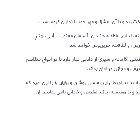
شیده و با آن، عشق و مهر خود را نمایان کرده است.
ــان ِ عاطفــه خنــدان، آســمان معنویــت آبــی، چتــرِ
ا زرین، و لطافت، حریرپوش خواهد شد.
آگاهانه و سپری از دانایـی نیـاز دارد تا در امواج متلاطـم
یقی و مجازی در امان بماند.
ـت بـرای طـی ایـن مسـیر روشـن و رؤیایـی؛ بـا این امید کـه
نـد و تـا همیشـه، پـاک، مقدس و خدایی باقـی بماننـد. إن