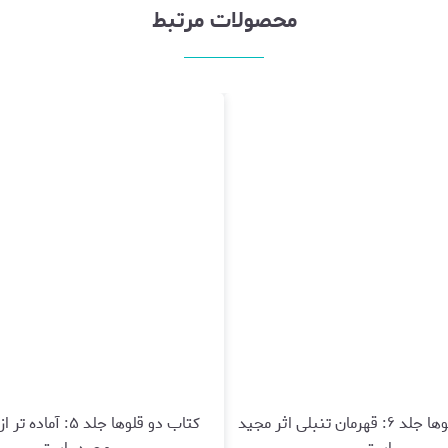
محصولات مرتبط
کتاب دو قلوها جلد ۶: قهرمان تنبلی اثر مجید
کتاب دو قلوها جلد ۵: آم