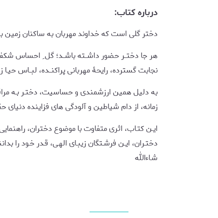
درباره کتاب:
دختر گلی است که خداوند مهربان به ساکنان زمین بخ
هر جا دختــر حضور داشــته باشــد؛ گل ِ احساس شکفته، لب
نجابت گسترده، رایحۀ مهربانی پراکنــده، لبــاس حیـ
به دلیل همین ارزشمندی و حساسیت، دختـر بـه مراقبتـی 
زمانه، از دام شیاطین و آلودگی های فزاینده دنیای حق
ایـن کتـاب، اثری متفاوت با موضوع دختران، راهنمایی اس
دختـران، ایـن فرشـتگان زیبـای الهـی، قـدر خـود را بدان
شـاءالله