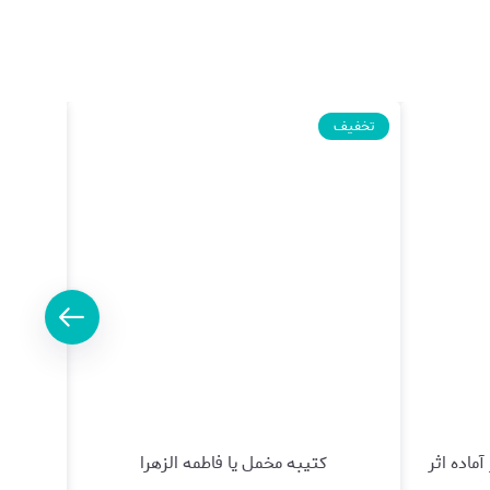
تخفیف
تخفیف
اده تر از آماده اثر
کتیبه مخمل یا فاطمه الزهرا
کتبه م