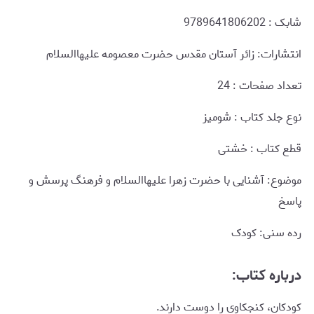
شابک : 9789641806202
انتشارات: زائر آستان مقدس حضرت معصومه علیهاالسلام
تعداد صفحات : 24
نوع جلد کتاب : شومیز
قطع کتاب : خشتی
موضوع: آشنایی با حضرت زهرا علیهاالسلام و فرهنگ پرسش و
پاسخ
رده سنی: کودک
درباره کتاب:
کودکان، کنجکاوی را دوست دارند.