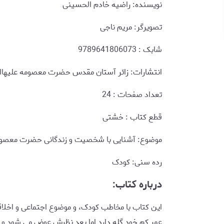
نویسنده: راضیه خادم الحسینی
تصویرگر: مریم ناجی
شابک : 9789641806073
انتشارات: زائر آستان مقدس حضرت معصومه علیهاا
تعداد صفحات : 24
قطع کتاب : خشتی
موضوع: آشنایی با شخصیت و زندگانی حضرت معصومه
رده سنی: کودک
درباره کتاب:
این کتاب با مخاطب کودک، و موضوع اجتماعی و اخل
عمر کم خود گله دارد اما بعد نظرش عوض می شود و 