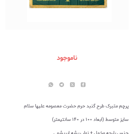
ناموجود
پرچم متبرک طرح گنبد حرم حضرت معصومه علیها سلام
سایز متوسط (ابعاد ۱۰۰ در ۱۴۰ سانتیمتر)
جنس پارچه مخمل + نوار ریشه ابریشمی