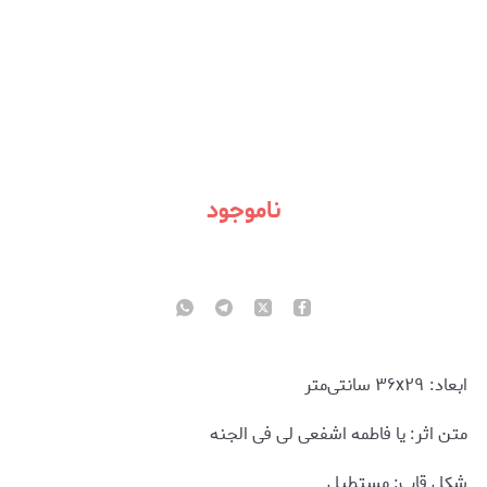
ناموجود
ابعاد: ۳۶x۲۹ سانتی‌متر
متن اثر: یا فاطمه اشفعی لی فی الجنه
شکل قاب: مستطیل