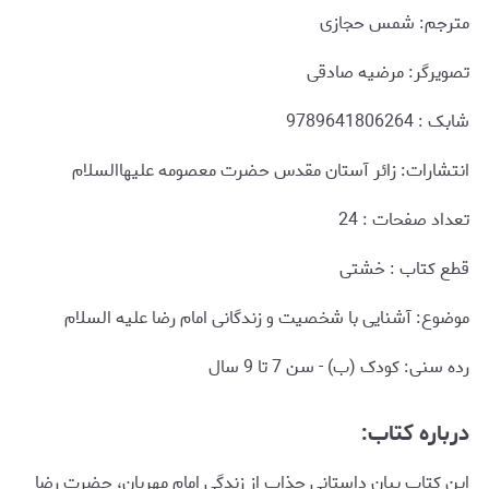
مترجم: شمس حجازی
تصویرگر: مرضیه صادقی
شابک : 9789641806264
انتشارات: زائر آستان مقدس حضرت معصومه علیهاالسلام
تعداد صفحات : 24
قطع کتاب : خشتی
موضوع: آشنایی با شخصیت و زندگانی امام رضا علیه السلام
رده سنی: کودک (ب) - سن 7 تا 9 سال
درباره کتاب:
این کتاب بیان داستانی جذاب از زندگی امام مهربان، حضرت رضا