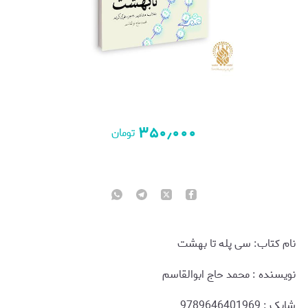
۳۵۰٫۰۰۰
تومان
نام کتاب: سی پله تا بهشت
نويسنده : محمد حاج ابوالقاسم
شابک : 9789646401969