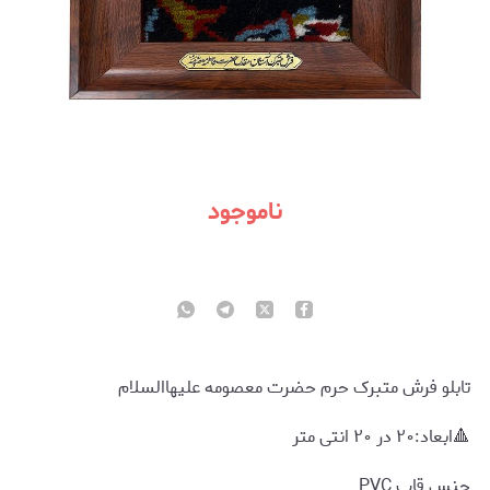
ناموجود
تابلو فرش متبرک حرم حضرت معصومه علیهاالسلام
🔺ابعاد:۲۰ در ۲۰ انتی متر
جنس قاب PVC