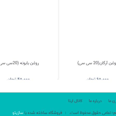
غن آرگان(20 سی سی)
روغن بابونه (20سی سی)
۶۵٫۰۰۰
تومان
۴۵٫۰۰۰
تومان
مشاهده و خرید
مشاهده و خری
 ما
درباره ما
کانال ایتا
م؛ تمامی حقوق محفوظ است.
فروشگاه ساخته شده با
سازیتو