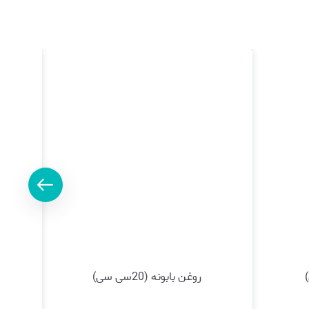
روغن بابونه (20سی سی)
رو